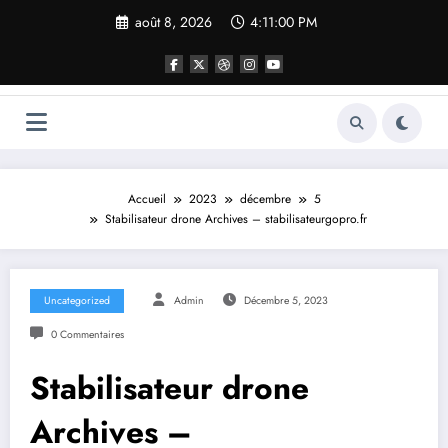
Aller
août 8, 2026
4:11:00 PM
au
contenu
Accueil
2023
décembre
5
Stabilisateur drone Archives – stabilisateurgopro.fr
Uncategorized
Admin
Décembre 5, 2023
0 Commentaires
Stabilisateur drone
Archives –