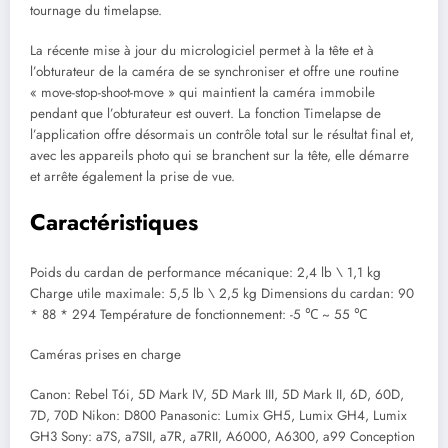
tournage du timelapse.
La récente mise à jour du micrologiciel permet à la tête et à
l’obturateur de la caméra de se synchroniser et offre une routine
« move-stop-shoot-move » qui maintient la caméra immobile
pendant que l’obturateur est ouvert. La fonction Timelapse de
l’application offre désormais un contrôle total sur le résultat final et,
avec les appareils photo qui se branchent sur la tête, elle démarre
et arrête également la prise de vue.
Caractéristiques
Poids du cardan de performance mécanique: 2,4 lb \ 1,1 kg
Charge utile maximale: 5,5 lb \ 2,5 kg Dimensions du cardan: 90
* 88 * 294 Température de fonctionnement: -5 ℃ ~ 55 ℃
Caméras prises en charge
Canon: Rebel T6i, 5D Mark IV, 5D Mark III, 5D Mark II, 6D, 60D,
7D, 70D Nikon: D800 Panasonic: Lumix GH5, Lumix GH4, Lumix
GH3 Sony: a7S, a7SII, a7R, a7RII, A6000, A6300, a99 Conception