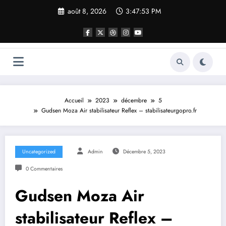
Aller
août 8, 2026
3:47:54 PM
au
contenu
Accueil
2023
décembre
5
Gudsen Moza Air stabilisateur Reflex – stabilisateurgopro.fr
Uncategorized
Admin
Décembre 5, 2023
0 Commentaires
Gudsen Moza Air
stabilisateur Reflex –