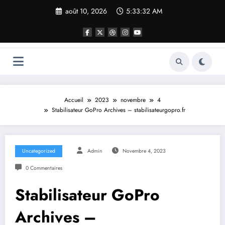
Aller
août 10, 2026
5:33:32 AM
au
contenu
Accueil
2023
novembre
4
Stabilisateur GoPro Archives – stabilisateurgopro.fr
Uncategorized
Admin
Novembre 4, 2023
0 Commentaires
Stabilisateur GoPro
Archives –