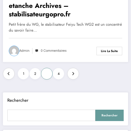
etanche Archives –
stabilisateurgopro.fr
Petit frère du WG, le stabilisateur Feiyu Tech WG2 est un concentré
du savoir faire…
Admin
0 Commentaires
Lire La Suite
Pagination
1
2
3
4
des
publications
Rechercher
Rechercher