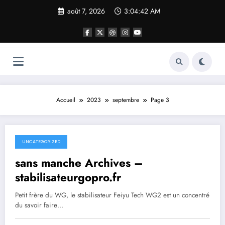
Aller
août 7, 2026
3:04:43 AM
au
contenu
Accueil
2023
septembre
Page 3
UNCATEGORIZED
septembre 26, 2023
sans manche Archives –
stabilisateurgopro.fr
Petit frère du WG, le stabilisateur Feiyu Tech WG2 est un concentré
du savoir faire…