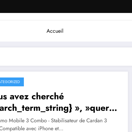
Accueil
TEGORIZED
us avez cherché
arch_term_string} », »query-
ut »: »required –
smo Mobile 3 Combo - Stabilisateur de Cardan 3
bilisateurgopro.fr
Compatible avec iPhone et…