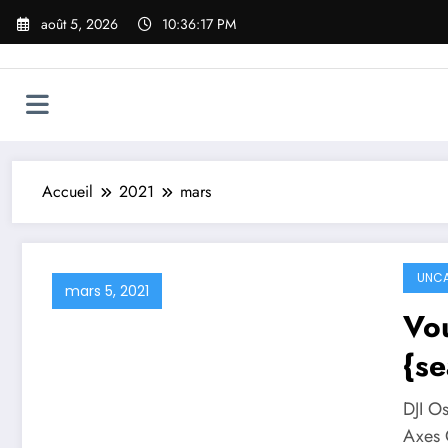
Aller
août 5, 2026
10:36:17 PM
au
contenu
Accueil
2021
mars
UNCA
mars 5, 2021
Vo
{se
inp
DJI O
sta
Axes 