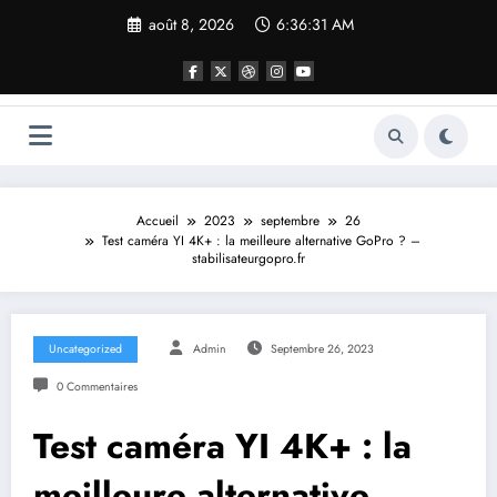
Aller
août 8, 2026
6:36:31 AM
au
contenu
Accueil
2023
septembre
26
Test caméra YI 4K+ : la meilleure alternative GoPro ? –
stabilisateurgopro.fr
Uncategorized
Admin
Septembre 26, 2023
0 Commentaires
Test caméra YI 4K+ : la
meilleure alternative