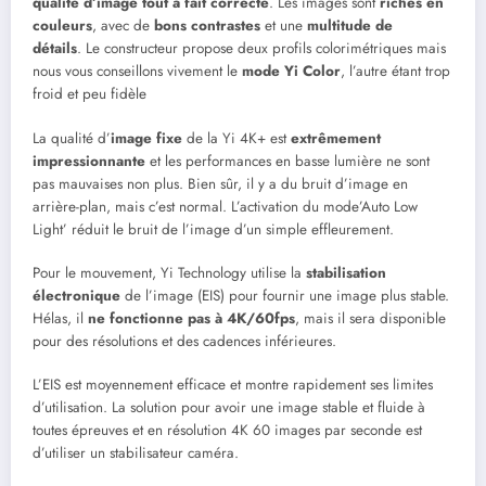
qualité d’image tout à fait correcte
. Les images sont
riches en
couleurs
, avec de
bons contrastes
et une
multitude de
détails
. Le constructeur propose deux profils colorimétriques mais
nous vous conseillons vivement le
mode Yi Color
, l’autre étant trop
froid et peu fidèle
La qualité d’
image fixe
de la Yi 4K+ est
extrêmement
impressionnante
et les performances en basse lumière ne sont
pas mauvaises non plus. Bien sûr, il y a du bruit d’image en
arrière-plan, mais c’est normal. L’activation du mode’Auto Low
Light’ réduit le bruit de l’image d’un simple effleurement.
Pour le mouvement, Yi Technology utilise la
stabilisation
électronique
de l’image (EIS) pour fournir une image plus stable.
Hélas, il
ne fonctionne pas à 4K/60fps
, mais il sera disponible
pour des résolutions et des cadences inférieures.
L’EIS est moyennement efficace et montre rapidement ses limites
d’utilisation. La solution pour avoir une image stable et fluide à
toutes épreuves et en résolution 4K 60 images par seconde est
d’utiliser un stabilisateur caméra.