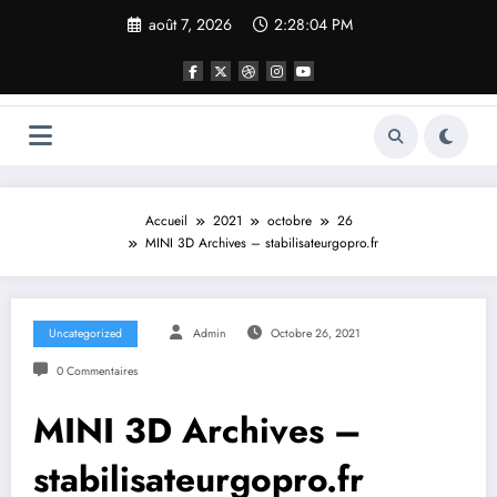
Aller
août 7, 2026
2:28:04 PM
au
contenu
Accueil
2021
octobre
26
MINI 3D Archives – stabilisateurgopro.fr
Uncategorized
Admin
Octobre 26, 2021
0 Commentaires
MINI 3D Archives –
stabilisateurgopro.fr