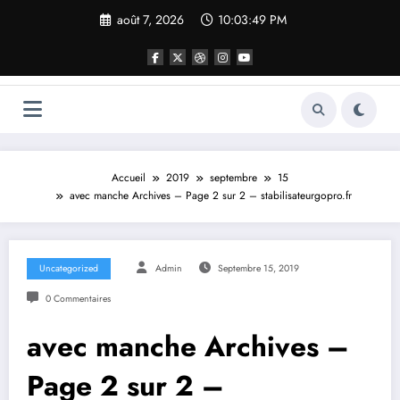
Aller
août 7, 2026
10:03:49 PM
au
contenu
Accueil
2019
septembre
15
avec manche Archives – Page 2 sur 2 – stabilisateurgopro.fr
Uncategorized
Admin
Septembre 15, 2019
0 Commentaires
avec manche Archives –
Page 2 sur 2 –